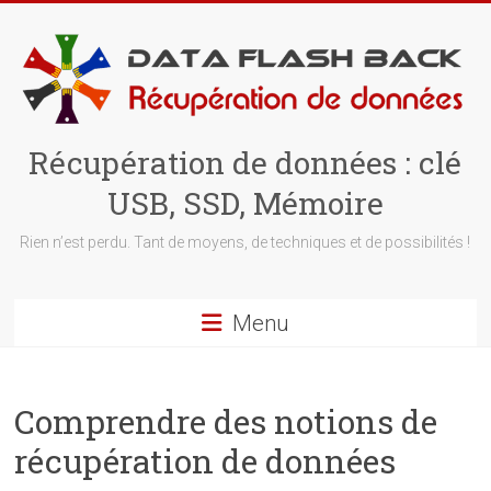
Skip
to
content
Récupération de données : clé
USB, SSD, Mémoire
Rien n’est perdu. Tant de moyens, de techniques et de possibilités !
Menu
Comprendre des notions de
récupération de données