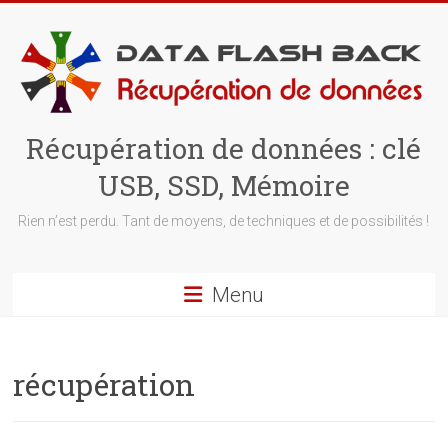
Skip
to
content
Récupération de données : clé
USB, SSD, Mémoire
Rien n’est perdu. Tant de moyens, de techniques et de possibilités !
Menu
récupération