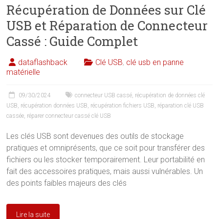
Récupération de Données sur Clé
USB et Réparation de Connecteur
Cassé : Guide Complet
dataflashback
Clé USB
,
clé usb en panne
matérielle
09/30/2024
connecteur USB cassé
,
récupération de données clé
USB
,
récupération données USB
,
récupération fichiers USB
,
réparation clé USB
cassée
,
réparer connecteur cassé clé USB
Les clés USB sont devenues des outils de stockage
pratiques et omniprésents, que ce soit pour transférer des
fichiers ou les stocker temporairement. Leur portabilité en
fait des accessoires pratiques, mais aussi vulnérables. Un
des points faibles majeurs des clés
Lire la suite