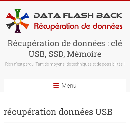
Skip
to
content
Récupération de données : clé
USB, SSD, Mémoire
Rien n’est perdu. Tant de moyens, de techniques et de possibilités !
Menu
récupération données USB