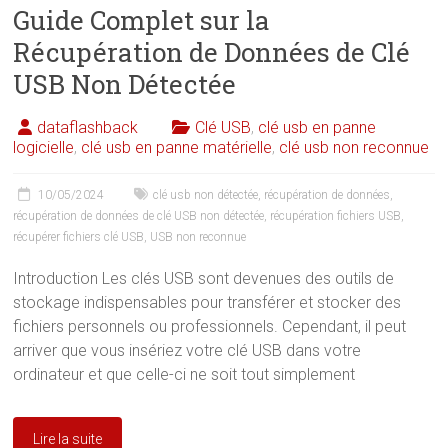
Guide Complet sur la
Récupération de Données de Clé
USB Non Détectée
dataflashback
Clé USB
,
clé usb en panne
logicielle
,
clé usb en panne matérielle
,
clé usb non reconnue
10/05/2024
clé usb non détectée
,
récupération de données
,
récupération de données de clé USB non détectée
,
récupération fichiers USB
,
récupérer fichiers clé USB
,
USB non reconnue
Introduction Les clés USB sont devenues des outils de
stockage indispensables pour transférer et stocker des
fichiers personnels ou professionnels. Cependant, il peut
arriver que vous insériez votre clé USB dans votre
ordinateur et que celle-ci ne soit tout simplement
Lire la suite