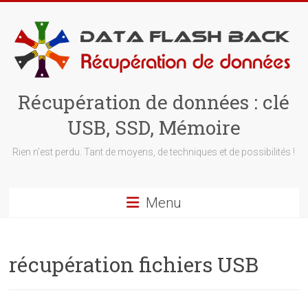
Skip
to
content
Récupération de données : clé
USB, SSD, Mémoire
Rien n’est perdu. Tant de moyens, de techniques et de possibilités !
Menu
récupération fichiers USB