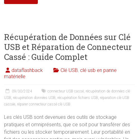
Récupération de Données sur Clé
USB et Réparation de Connecteur
Cassé : Guide Complet
dataflashback
Clé USB
,
clé usb en panne
matérielle
09/30/2024
connecteur USB cassé
,
récupération de données clé
USB
,
récupération données USB
,
récupération fichiers USB
,
réparation clé USB
cassée
,
réparer connecteur cassé clé USB
Les clés USB sont devenues des outils de stockage
pratiques et omniprésents, que ce soit pour transférer des
fichiers ou les stocker temporairement. Leur portabilité en