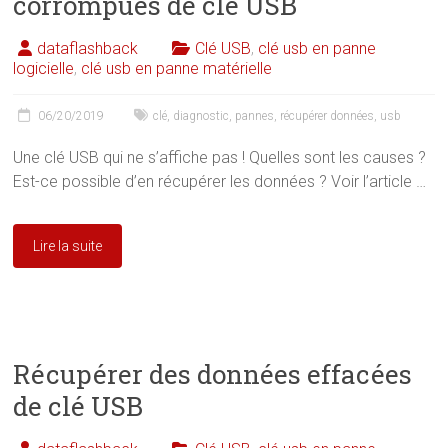
corrompues de clé USB
dataflashback
Clé USB
,
clé usb en panne
logicielle
,
clé usb en panne matérielle
06/20/2019
clé
,
diagnostic
,
pannes
,
récupérer données
,
usb
Une clé USB qui ne s’affiche pas ! Quelles sont les causes ?
Est-ce possible d’en récupérer les données ? Voir l’article …
Lire la suite
Récupérer des données effacées
de clé USB