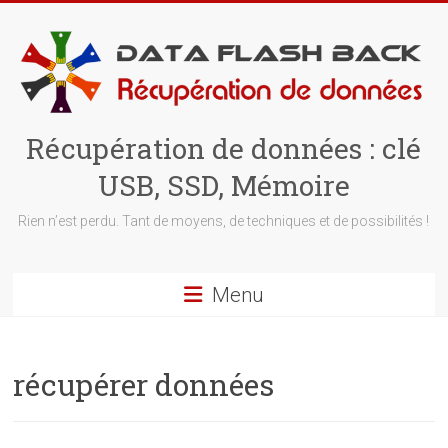
Skip
to
content
Récupération de données : clé
USB, SSD, Mémoire
Rien n’est perdu. Tant de moyens, de techniques et de possibilités !
Menu
récupérer données