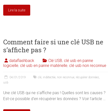
Lire la suite
Comment faire si une clé USB ne
s’affiche pas ?
dataflashback
Clé USB
,
clé usb en panne
logicielle
,
clé usb en panne matérielle
,
clé usb non reconnue
04/01/2019
clé
,
indétectée
,
non reconnue
,
récupérer données
,
usb
Une clé USB qui ne s’affiche pas ! Quelles sont les causes ?
Est-ce possible d’en récupérer les données ? Voir l’article …