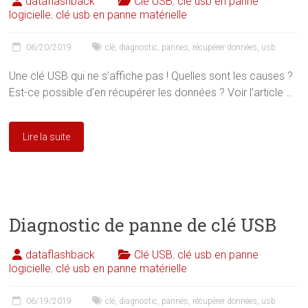
dataflashback
Clé USB
,
clé usb en panne
logicielle
,
clé usb en panne matérielle
06/20/2019
clé
,
diagnostic
,
pannes
,
récupérer données
,
usb
Une clé USB qui ne s’affiche pas ! Quelles sont les causes ?
Est-ce possible d’en récupérer les données ? Voir l’article …
Lire la suite
Diagnostic de panne de clé USB
dataflashback
Clé USB
,
clé usb en panne
logicielle
,
clé usb en panne matérielle
06/19/2019
clé
,
diagnostic
,
pannes
,
récupérer données
,
usb