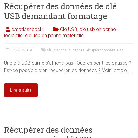
Récupérer des données de clé
USB demandant formatage
dataflashback
Clé USB
,
clé usb en panne
logicielle
,
clé usb en panne matérielle
06/21/2019
clé
,
diagnostic
,
pannes
,
récupérer données
,
usb
Une clé USB qui ne s’affiche pas ! Quelles sont les causes ?
Est-ce possible d’en récupérer les données ? Voir l’article …
Lire la suite
Récupérer des données