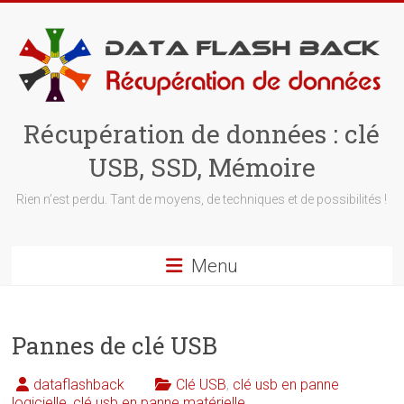
Skip
to
content
Récupération de données : clé
USB, SSD, Mémoire
Rien n’est perdu. Tant de moyens, de techniques et de possibilités !
Menu
Pannes de clé USB
dataflashback
Clé USB
,
clé usb en panne
logicielle
,
clé usb en panne matérielle