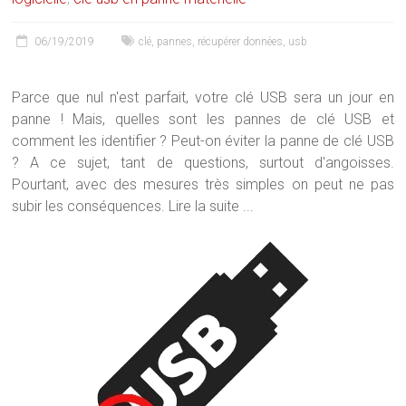
06/19/2019
clé
,
pannes
,
récupérer données
,
usb
Parce que nul n'est parfait, votre clé USB sera un jour en
panne ! Mais, quelles sont les pannes de clé USB et
comment les identifier ? Peut-on éviter la panne de clé USB
? A ce sujet, tant de questions, surtout d'angoisses.
Pourtant, avec des mesures très simples on peut ne pas
subir les conséquences. Lire la suite ...