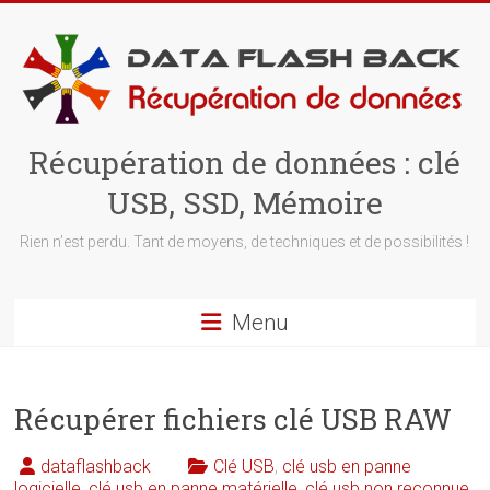
Skip
to
content
Récupération de données : clé
USB, SSD, Mémoire
Rien n’est perdu. Tant de moyens, de techniques et de possibilités !
Menu
Récupérer fichiers clé USB RAW
dataflashback
Clé USB
,
clé usb en panne
logicielle
,
clé usb en panne matérielle
,
clé usb non reconnue