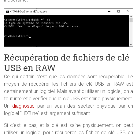
Récupération de fichiers de clé
USB en RAW
Ce qui certain c'est que les données sont récupérable. Le
moyen de récupérer les fichiers de clé USB en RAW est
certainement un logiciel. Mais avant d'utiliser un logiciel, on a
tout intérêt à vérifier que la clé USB est saine physiquement.
Un
diagnostic
par un scan des secteur physique par un
logiciel "HDTune" est largement suffisant.
Si c'est le cas, et la clé est saine physiquement, on peut
utiliser un logiciel pour récupérer les fichier de clé USB en