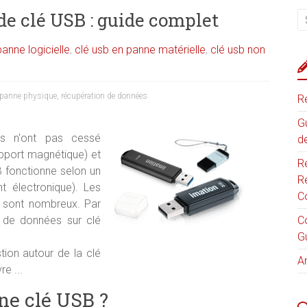
e clé USB : guide complet
panne logicielle
,
clé usb en panne matérielle
,
clé usb non
panne physique
,
récupération de données
R
G
s n'ont pas cessé
d
upport magnétique) et
R
B fonctionne selon un
R
t électronique). Les
C
B sont nombreux. Par
n de données sur clé
C
G
stion autour de la clé
A
e ...
e clé USB ?