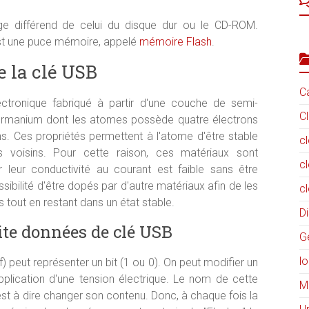
ge différend de celui du disque dur ou le CD-ROM.
st une puce mémoire, appelé
mémoire Flash
.
e la clé USB
C
tronique fabriqué à partir d'une couche de semi-
C
germanium dont les atomes possède quatre électrons
ons. Ces propriétés permettent à l'atome d'être stable
cl
 voisins. Pour cette raison, ces matériaux sont
c
eur conductivité au courant est faible sans être
sibilité d'être dopés par d'autre matériaux afin de les
c
 tout en restant dans un état stable.
D
tite données de clé USB
G
lo
f) peut représenter un bit (1 ou 0). On peut modifier un
application d'une tension électrique. Le nom de cette
M
st à dire changer son contenu. Donc, à chaque fois la