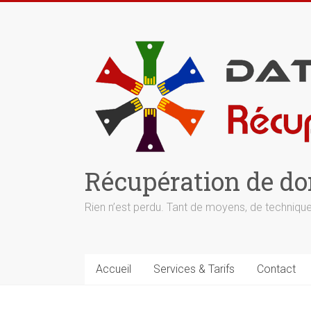
Skip
to
content
Récupération de do
Rien n’est perdu. Tant de moyens, de techniques
Accueil
Services & Tarifs
Contact