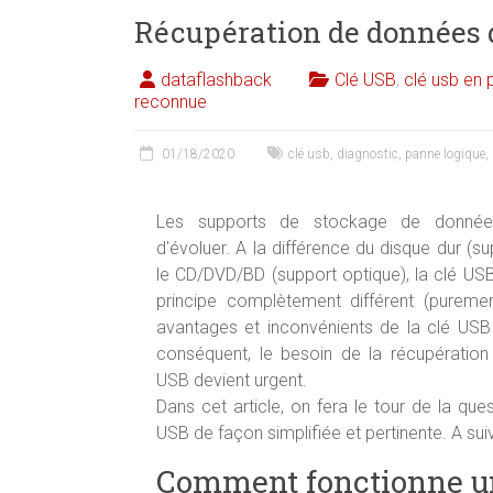
Récupération de données d
dataflashback
Clé USB
,
clé usb en 
reconnue
01/18/2020
clé usb
,
diagnostic
,
panne logique
,
Les supports de stockage de donnée
d'évoluer. A la différence du disque dur (s
le CD/DVD/BD (support optique), la clé US
principe complètement différent (puremen
avantages et inconvénients de la clé US
conséquent, le besoin de la récupératio
USB devient urgent.
Dans cet article, on fera le tour de la que
USB de façon simplifiée et pertinente. A suivr
Comment fonctionne un