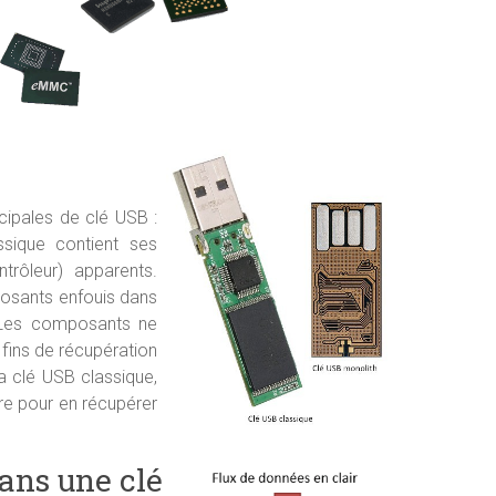
cipales de clé USB :
ssique contient ses
rôleur) apparents.
posants enfouis dans
 Les composants ne
fins de récupération
a clé USB classique,
re pour en récupérer
ans une clé