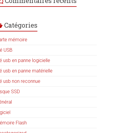
Commentaires récents
Catégories
arte mémoire
lé USB
é usb en panne logicielle
lé usb en panne matérielle
lé usb non reconnue
isque SSD
énéral
giciel
émoire Flash